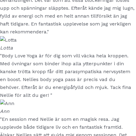
behandlingen. Det var som att vissa blockeringar löstes
upp och spänningar släpptes. Efteråt kände jag mig lugn,
fylld av energi och med en helt annan tillförsikt än jag
haft tidigare. En fantastisk upplevelse som jag verkligen
kan rekommendera."
Lotta
"Body Love Yoga är för dig som vill väcka hela kroppen.
Med övningar som binder ihop alla ytterpunkter i din
kanske trötta kropp får ditt parasympatiska nervsystem
en boost. Nellies body yoga pass är precis vad du
behöver. Efteråt är du energipåfylld och mjuk. Tack fina
Nellie för allt du ger! "
Ann
"En session med Nellie är som en magisk resa. Jag
upplevde både tidigare liv och en fantastisk framtid.
Älskar Nellies sätt att guida mig genom sessionen. Det